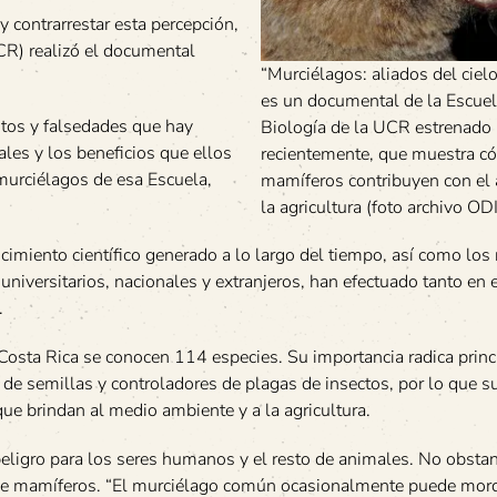
y contrarrestar esta percepción,
CR) realizó el documental
“Murciélagos: aliados del ciel
es un documental de la Escuel
itos y falsedades que hay
Biología de la UCR estrenado
ales y los beneficios que ellos
recientemente, que muestra c
 murciélagos de esa Escuela,
mamíferos contribuyen con el
la agricultura (foto archivo ODI
nocimiento científico generado a lo largo del tiempo, así como los
niversitarios, nacionales y extranjeros, han efectuado tanto en e
.
osta Rica se conocen 114 especies. Su importancia radica prin
de semillas y controladores de plagas de insectos, por lo que s
que brindan al medio ambiente y a la agricultura.
ligro para los seres humanos y el resto de animales. No obstan
 de mamíferos. “El murciélago común ocasionalmente puede mord