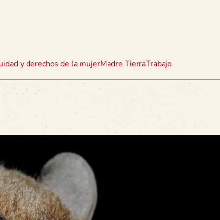
uidad y derechos de la mujer
Madre Tierra
Trabajo