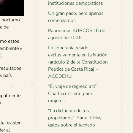
instituciones democráticas
Un gran paso, pero apenas
o nocturno”
comenzamos
a de
Panoramas SURCOS | 6 de
agosto de 2026
ómo estos
La soberanía reside
 ambiente y
exclusivamente en la Nación
).
(artículo 2 de la Constitución
 resultados
Política de Costa Rica) –
l país
ACODEHU
“El viaje de regreso a ti”.
Charla concierto para
cipalmente
mujeres
u
“La dictadura de los
propietarios”. Parte II: Hay
te, existen
gatos sobre el techado
er al