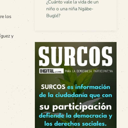
¿Cuánto vale la vida de un
niño o una niña Ngäbe-
Buglé?
re los
íguez y