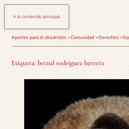
Ir al contenido principal
Aportes para el desarrollo
Comunidad
Derechos
Eq
Etiqueta:
bernal rodriguez herrera