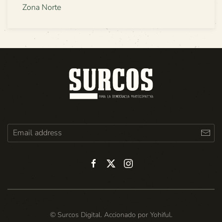
Zona Norte
© Surcos Digital. Accionado por
Yohiful
.