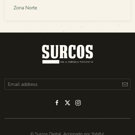
Zona Norte
© Surcos Digital. Accionado por
Yohiful
.