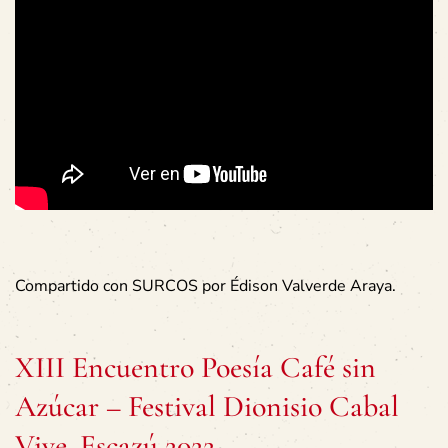
Compartido con SURCOS por Édison Valverde Araya.
XIII Encuentro Poesía Café sin
Azúcar – Festival Dionisio Cabal
Vive. Escazú 2022