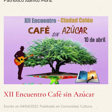
Patriótico Juanito Mora.
XII Encuentro Café sin Azúcar
Escrito en
04/04/2022
. Publicado en
Comunidad
,
Cultura
.