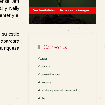
iense Jeff
l y Nelly
nter y el
 su estilo
 abarcará
Categorías
la riqueza
Agua
Alianza
Alimentación
Análisis
Aportes para el desarrollo
Arte