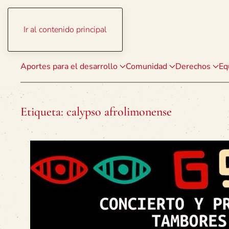
Ir al contenido principal
Aportes para el desarrollo
Comunidad
Derechos
Eq
Etiqueta:
calypso afrolimonense