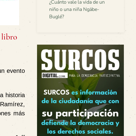
¿Cuánto vale la vida de un
niño o una niña Ngäbe-
Buglé?
 libro
un evento
a historia
l Ramírez,
iones más