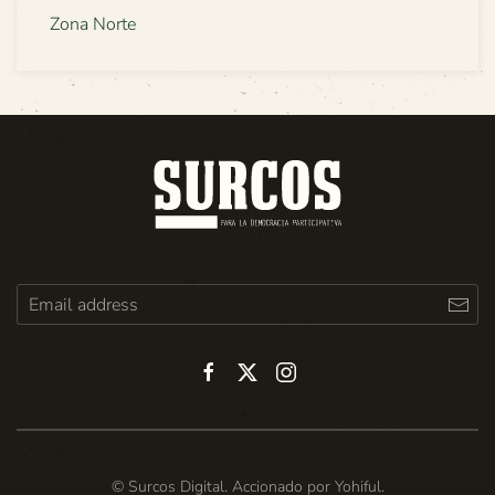
Zona Norte
© Surcos Digital. Accionado por
Yohiful
.