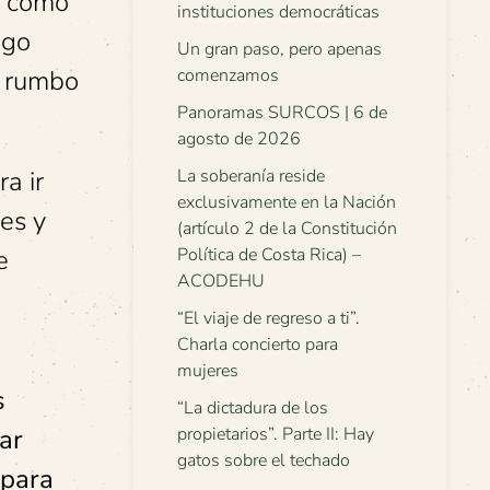
, como
instituciones democráticas
igo
Un gran paso, pero apenas
a rumbo
comenzamos
Panoramas SURCOS | 6 de
agosto de 2026
a ir
La soberanía reside
exclusivamente en la Nación
des y
(artículo 2 de la Constitución
e
Política de Costa Rica) –
ACODEHU
“El viaje de regreso a ti”.
Charla concierto para
mujeres
s
“La dictadura de los
ar
propietarios”. Parte II: Hay
gatos sobre el techado
 para