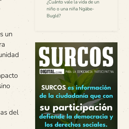
¿Cuánto vale la vida de un
s
niño o una niña Ngäbe-
Buglé?
s un
ra
tunidad
mpacto
sino
eas del