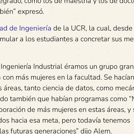
regrado, como los de maestría y los de doct
mbién” expresó.
ad de Ingeniería
de la UCR, la cual, desde
imular a los estudiantes a concretar sus me
Ingeniería Industrial éramos un grupo gra
a con más mujeres en la facultad. Se hacía
s áreas, tanto ciencia de datos, como mecán
uerdo también que habían programas como “
rporación de más mujeres en estas áreas, y 
os hacia esa meta, pero todavía tenemos
as futuras generaciones” dijo Alem.