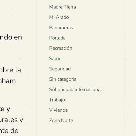
Madre Tierra
Mi Arado
Panoramas
ando en
Portada
Recreación
Salud
obre la
Seguridad
wnham
Sin categoría
Solidaridad internacional
Trabajo
te y
Vivienda
urales y
Zona Norte
nte de