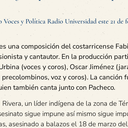
 Voces y Política Radio Universidad este 21 de f
 una composición del costarricense Fab
ionista y cantautor. En la producción part
bina (voces y coros), Oscar Jiménez (jar
 precolombinos, voz y coros). La canción f
uien también canta junto con Pacheco.
 Rivera, un líder indígena de la zona de Té
asesinato sigue impune así mismo sigue imp
jas, asesinado a balazos el 18 de marzo de