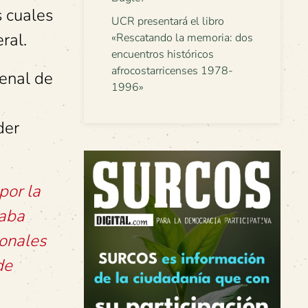
 cuales
UCR presentará el libro
ral.
«Rescatando la memoria: dos
encuentros históricos
afrocostarricenses 1978-
Penal de
1996»
der
por la
raba
ionales
de