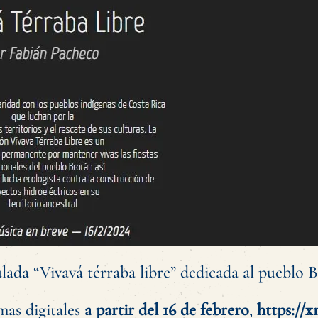
lada “Vivavá térraba libre” dedicada al pueblo 
mas digitales
a partir del 16 de febrero
,
https://x