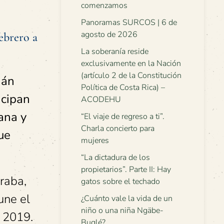
comenzamos
Panoramas SURCOS | 6 de
agosto de 2026
ebrero a
La soberanía reside
exclusivamente en la Nación
(artículo 2 de la Constitución
ián
Política de Costa Rica) –
icipan
ACODEHU
ana y
“El viaje de regreso a ti”.
Charla concierto para
ue
mujeres
“La dictadura de los
propietarios”. Parte II: Hay
rraba,
gatos sobre el techado
une el
¿Cuánto vale la vida de un
niño o una niña Ngäbe-
l 2019.
Buglé?