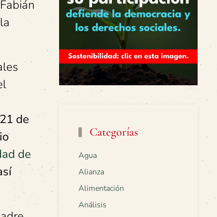
 Fabián
la
ales
el
 21 de
Categorías
io
dad de
Agua
así
Alianza
Alimentación
Análisis
Madre