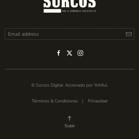
© Surcos Digital. Accionado por
Yohiful
.
Términos & Condiciones
|
Privacidad
Subir