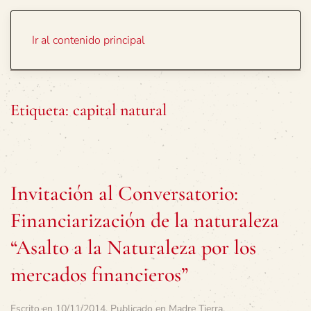
Portada
Temas
Ir al contenido principal
Etiqueta:
capital natural
Invitación al Conversatorio:
Financiarización de la naturaleza
“Asalto a la Naturaleza por los
mercados financieros”
Escrito en
10/11/2014
. Publicado en
Madre Tierra
.