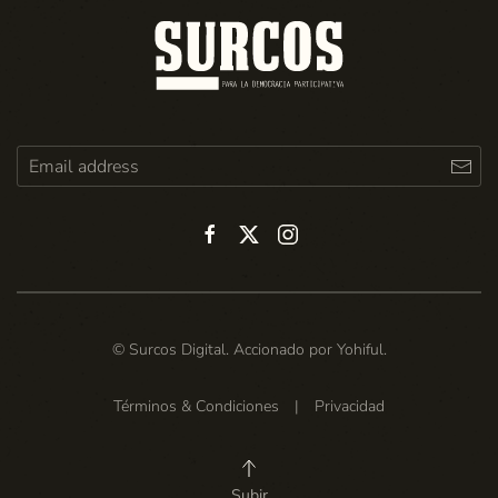
© Surcos Digital. Accionado por
Yohiful
.
Términos & Condiciones
|
Privacidad
Subir