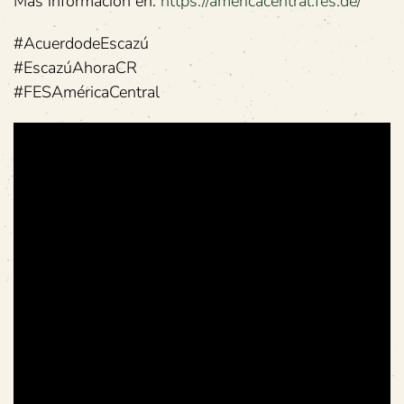
Más información en:
https://americacentral.fes.de/
#AcuerdodeEscazú
#EscazúAhoraCR
#FESAméricaCentral