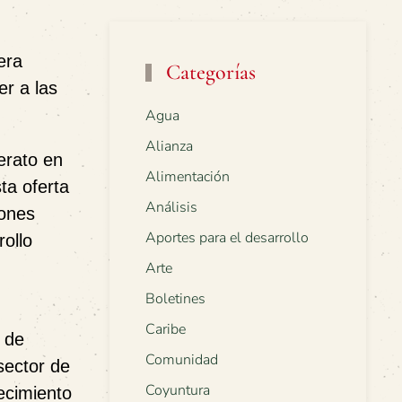
era
Categorías
er a las
Agua
Alianza
erato en
Alimentación
ta oferta
Análisis
iones
Aportes para el desarrollo
ollo
Arte
Boletines
Caribe
 de
Comunidad
sector de
Coyuntura
lecimiento