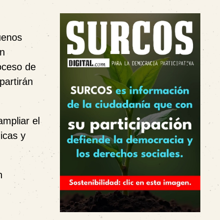
uenos
ón
roceso de
partirán
mpliar el
icas y
n