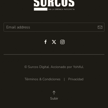
© Surcos Digital. Accionado por
Yohiful
.
Términos & Condiciones
|
Privacidad
Subir