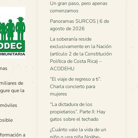
Un gran paso, pero apenas
comenzamos
Panoramas SURCOS | 6 de
agosto de 2026
La soberanía reside
exclusivamente en la Nación
(artículo 2 de la Constitución
Política de Costa Rica) –
enas
ACODEHU
“El viaje de regreso a ti”.
miliares de
Charla concierto para
gure que la
mujeres
“La dictadura de los
s móviles
propietarios”. Parte II: Hay
gatos sobre el techado
osible
¿Cuánto vale la vida de un
nformación a
niño o una niña Ngäbe-