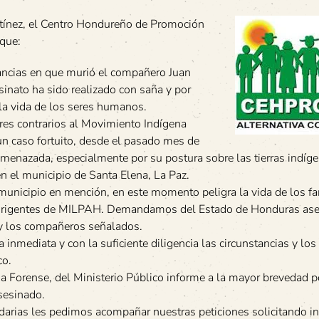
rtínez, el Centro Hondureño de Promoción
que:
ncias en que murió el compañero Juan
inato ha sido realizado con saña y por
la vida de los seres humanos.
ores contrarios al Movimiento Indígena
n caso fortuito, desde el pasado mes de
amenazada, especialmente por su postura sobre las tierras indíg
n el municipio de Santa Elena, La Paz.
municipio en mención, en este momento peligra la vida de los fa
dirigentes de MILPAH. Demandamos del Estado de Honduras ase
s y los compañeros señalados.
 inmediata y con la suficiente diligencia las circunstancias y lo
co.
a Forense, del Ministerio Público informe a la mayor brevedad p
sesinado.
idarias les pedimos acompañar nuestras peticiones solicitando i