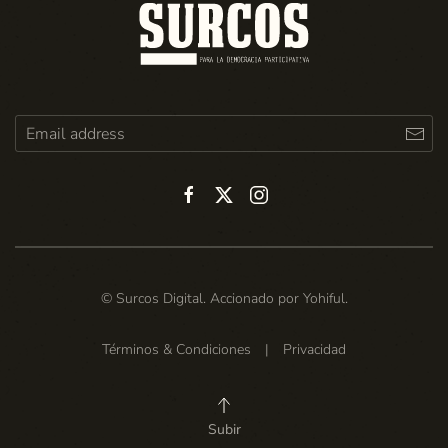
© Surcos Digital. Accionado por
Yohiful
.
Términos & Condiciones
|
Privacidad
Subir