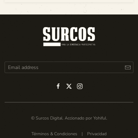
© Surcos Digital. Accionado por
Yohiful
.
Términos & Condiciones
|
Privacidad