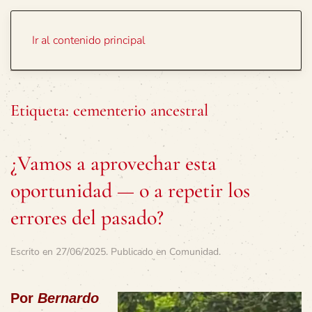
Portada
Temas
Ir al contenido principal
Etiqueta:
cementerio ancestral
¿Vamos a aprovechar esta
oportunidad — o a repetir los
errores del pasado?
Escrito en
27/06/2025
. Publicado en
Comunidad
.
Por
Bernardo