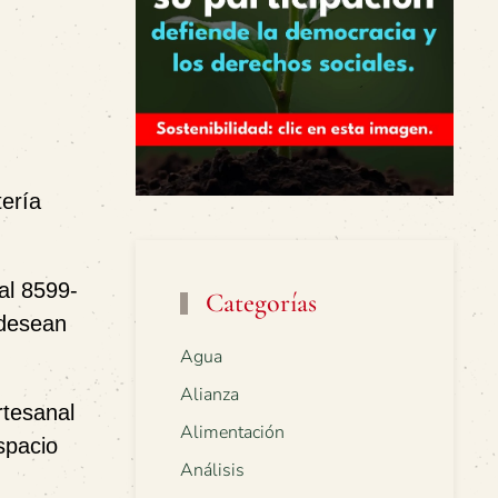
tería
 al
8599-
Categorías
 desean
Agua
Alianza
rtesanal
Alimentación
spacio
Análisis