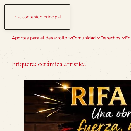
Ir al contenido principal
Aportes para el desarrollo
Comunidad
Derechos
Eq
Etiqueta:
cerámica artística