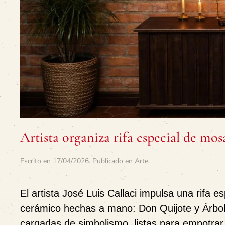
Artista organiza rifa especial de mo
Escrito en
17/04/2026
. Publicado en
Arte
.
El artista
José Luis Callaci
impulsa una
rifa e
cerámico hechas a mano:
Don Quijote
y
Árbol
cargadas de simbolismo, listas para empotrar 