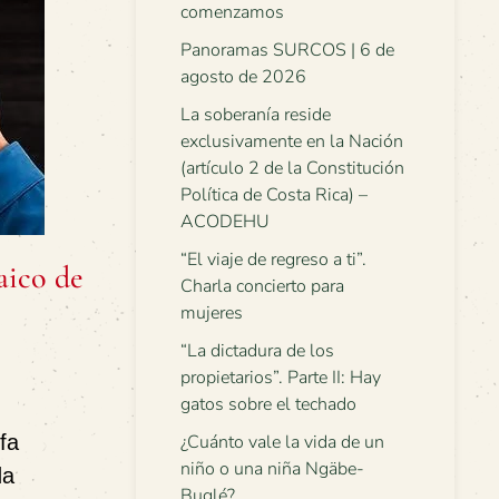
comenzamos
Panoramas SURCOS | 6 de
agosto de 2026
La soberanía reside
exclusivamente en la Nación
(artículo 2 de la Constitución
Política de Costa Rica) –
ACODEHU
“El viaje de regreso a ti”.
aico de
Charla concierto para
mujeres
“La dictadura de los
propietarios”. Parte II: Hay
gatos sobre el techado
fa
¿Cuánto vale la vida de un
niño o una niña Ngäbe-
da
Buglé?