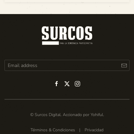
© Surcos Digital. Accionado por
Yohiful
.
Términos & Condiciones
|
Privacidad