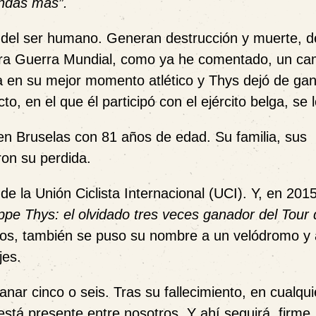
ondas más”.
r del ser humano. Generan destrucción y muerte, 
mera Guerra Mundial, como ya he comentado, un c
a en su mejor momento atlético y Thys dejó de gan
o, en el que él participó con el ejército belga, se l
 en Bruselas con 81 años de edad. Su familia, sus
ron su perdida.
de la Unión Ciclista Internacional (UCI). Y, en 201
ippe Thys: el olvidado tres veces ganador del Tour
tos, también se puso su nombre a un velódromo y
jes.
nar cinco o seis. Tras su fallecimiento, en cualqui
está presente entre nosotros. Y ahí seguirá, firme,