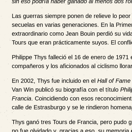
sin eso podría haber ganado al menos dos r
Las guerras siempre ponen de relieve lo peo
secuelas en varias generaciones. En la Pri
extraordinario como Jean Bouin perdió su vid
Tours que eran prácticamente suyos. El conflict
Philippe Thys falleció el 16 de enero de 1971
compañeros y los aficionados al ciclismo llora
En 2002, Thys fue incluido en el
Hall of Fame
Van Win publicó su biografía con el título
Phil
Francia
. Coincidiendo con esos reconocimien
calle de Estrasburgo y se le rindieron homena
Thys ganó tres Tours de Francia, pero pudo ga
no fue olvidado y, gracias a eso, su memoria 