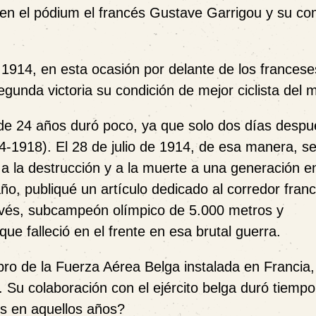
en el pódium el francés Gustave Garrigou y su co
 1914, en esta ocasión por delante de los francese
segunda victoria su condición de mejor ciclista del
 de 24 años duró poco, ya que solo dos días despu
4-1918). El 28 de julio de 1914, de esa manera, se 
 a la destrucción y a la muerte a una generación e
año, publiqué un artículo dedicado al corredor fran
vés, subcampeón olímpico de 5.000 metros y
ue falleció en el frente en esa brutal guerra.
bro de la Fuerza Aérea Belga instalada en Francia,
u colaboración con el ejército belga duró tiempo
s en aquellos años?