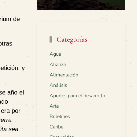
érium de
Categorías
otras
Agua
Alianza
etición, y
Alimentación
Análisis
se año el
Aportes para el desarrollo
ado
Arte
 era por
Boletines
erra
Caribe
ita sea,