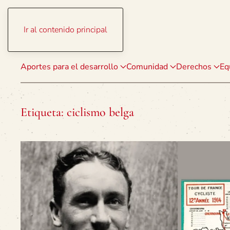
Ir al contenido principal
Aportes para el desarrollo
Comunidad
Derechos
Eq
Etiqueta:
ciclismo belga