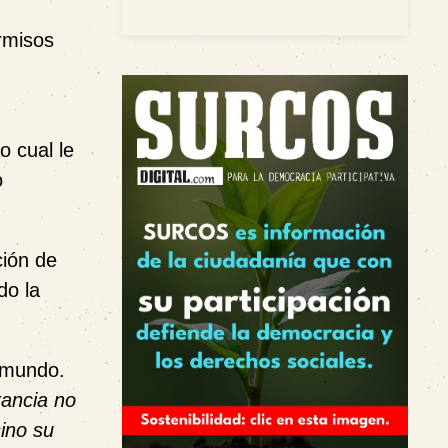
rmisos
o cual le
o
ción de
do la
l mundo.
rancia no
sino su