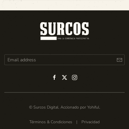
© Surcos Digital. Accionado por
Yohiful
.
Términos & Condiciones
|
Privacidad