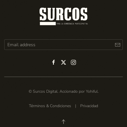
© Surcos Digital. Accionado por
Yohiful
.
Términos & Condiciones
|
Privacidad