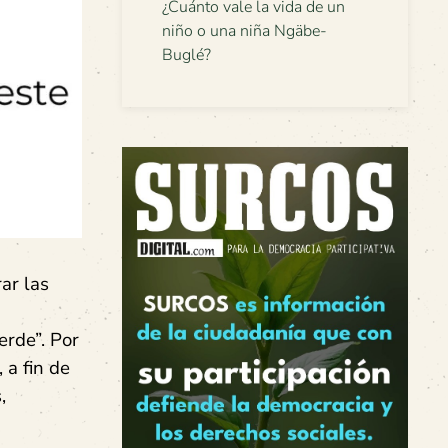
¿Cuánto vale la vida de un
niño o una niña Ngäbe-
Buglé?
ar las
erde”. Por
 a fin de
,