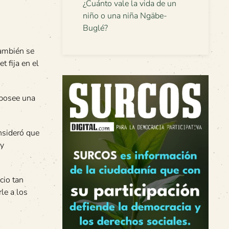
¿Cuánto vale la vida de un
niño o una niña Ngäbe-
Buglé?
también se
t fija en el
 posee una
nsideró que
 y
cio tan
le a los