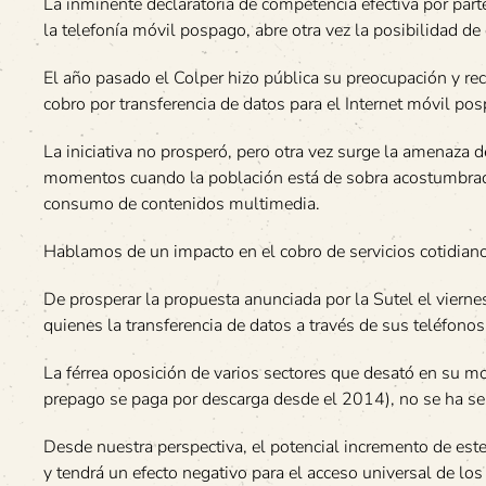
La inminente declaratoria de competencia efectiva por par
la telefonía móvil pospago, abre otra vez la posibilidad d
El año pasado el Colper hizo pública su preocupación y rec
cobro por transferencia de datos para el Internet móvil po
La iniciativa no prosperó, pero otra vez surge la amenaza 
momentos cuando la población está de sobra acostumbrada a
consumo de contenidos multimedia.
Hablamos de un impacto en el cobro de servicios cotidia
De prosperar la propuesta anunciada por la Sutel el vierne
quienes la transferencia de datos a través de sus teléfonos
La férrea oposición de varios sectores que desató en su m
prepago se paga por descarga desde el 2014), no se ha s
Desde nuestra perspectiva, el potencial incremento de este 
y tendrá un efecto negativo para el acceso universal de los