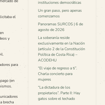
 mercado de
instituciones democráticas
Un gran paso, pero apenas
comenzamos
icitaba el
Panoramas SURCOS | 6 de
agosto de 2026
 en
La soberanía reside
deos y
exclusivamente en la Nación
(artículo 2 de la Constitución
il.
Política de Costa Rica) –
ACODEHU
adores para
“El viaje de regreso a ti”.
Charla concierto para
mujeres
spago (en
mismos.
“La dictadura de los
propietarios”. Parte II: Hay
omunicadores
gatos sobre el techado
la brecha