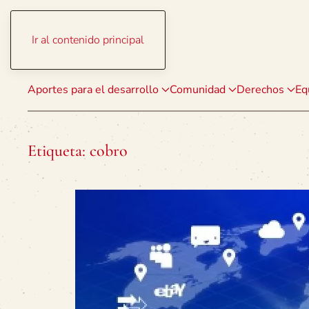
Ir al contenido principal
Aportes para el desarrollo
Comunidad
Derechos
Eq
Etiqueta:
cobro