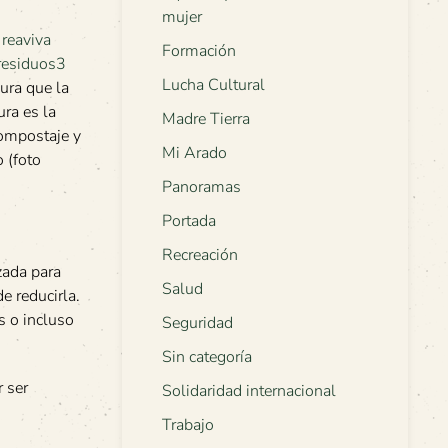
mujer
Formación
Lucha Cultural
ura que la
ra es la
Madre Tierra
compostaje y
Mi Arado
 (foto
Panoramas
Portada
Recreación
zada para
Salud
e reducirla.
s o incluso
Seguridad
Sin categoría
 ser
Solidaridad internacional
Trabajo