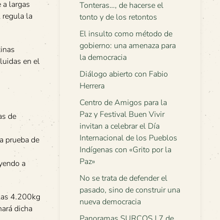
 a largas
Tonteras…, de hacerse el
 regula la
tonto y de los retontos
El insulto como método de
gobierno: una amenaza para
xinas
la democracia
luidas en el
Diálogo abierto con Fabio
Herrera
Centro de Amigos para la
Paz y Festival Buen Vivir
as de
invitan a celebrar el Día
Internacional de los Pueblos
na prueba de
Indígenas con «Grito por la
Paz»
uyendo a
No se trata de defender el
pasado, sino de construir una
 las 4.200kg
nueva democracia
hará dicha
Panoramas SURCOS | 7 de