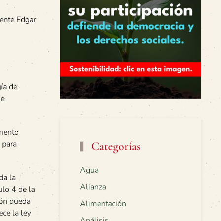
iente Edgar
ía de
de
amento
 para
Categorías
Agua
da la
Alianza
ulo 4 de la
ión queda
Alimentación
ece la ley
Análisis