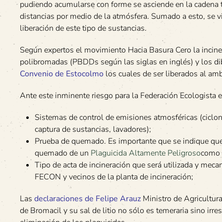
pudiendo acumularse con forme se asciende en la cadena tr
distancias por medio de la atmósfera. Sumado a esto, se vi
liberación de este tipo de sustancias.
Según expertos el movimiento Hacia Basura Cero la inciner
polibromadas (PBDDs según las siglas en inglés) y los dib
Convenio de Estocolmo
los cuales de ser liberados al amb
Ante este inminente riesgo para la Federación Ecologista 
Sistemas de control de emisiones atmosféricas (ciclon
captura de sustancias, lavadores);
Prueba de quemado. Es importante que se indique que l
quemado de un
Plaguicida Altamente Peligroso
como 
Tipo de acta de incineración que será utilizada y meca
FECON y vecinos de la planta de incineración;
Las
declaraciones de Felipe Arauz
Ministro de Agricultur
de Bromacil y su sal de litio no sólo es temeraria sino irr