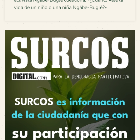
activista Ngäbe-Buglé cuestiona: «¿Cuánto vale la
vida de un niño o una niña Ngäbe-Buglé?»