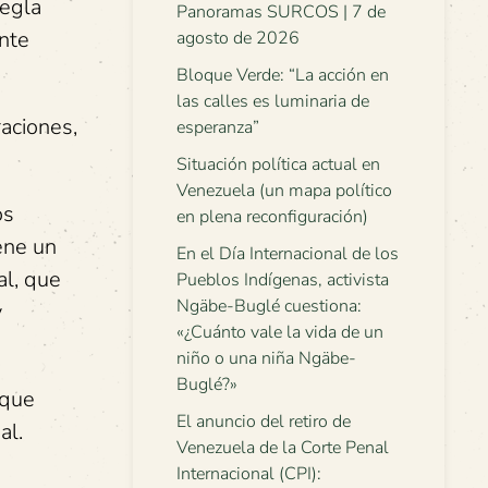
Regla
Panoramas SURCOS | 7 de
ente
agosto de 2026
Bloque Verde: “La acción en
las calles es luminaria de
aciones,
esperanza”
Situación política actual en
Venezuela (un mapa político
os
en plena reconfiguración)
iene un
En el Día Internacional de los
al, que
Pueblos Indígenas, activista
Ngäbe-Buglé cuestiona:
y
«¿Cuánto vale la vida de un
niño o una niña Ngäbe-
Buglé?»
 que
El anuncio del retiro de
al.
Venezuela de la Corte Penal
Internacional (CPI):