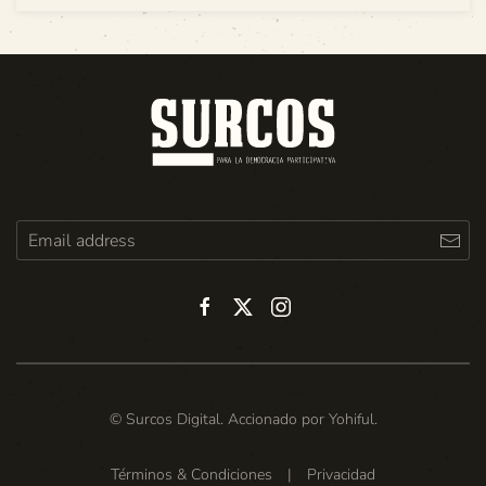
© Surcos Digital. Accionado por
Yohiful
.
Términos & Condiciones
|
Privacidad