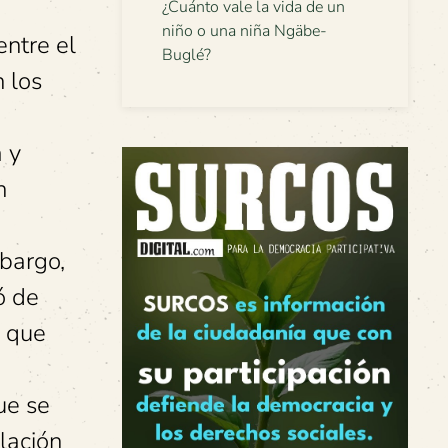
¿Cuánto vale la vida de un
niño o una niña Ngäbe-
entre el
Buglé?
n los
n
a y
n
bargo,
ó de
s que
ue se
olación