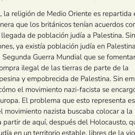
la religión de Medio Oriente es repartida 
nera que los británicos tenían acuerdos co
 llegada de población judía a Palestina. Si
nes, ya existía población judía en Palestin
la Segunda Guerra Mundial que se fomenta
mpra ilegal de las tierras de parte de la
mpesina y empobrecida de Palestina. Sin em
r cómo el movimiento nazi-facista se encarg
 Europa. El problema que esto representa e
el movimiento nazista buscaba colocar a la
a partir de aquí, después del Holocausto, q
día en un territorio estable, libres de la vi