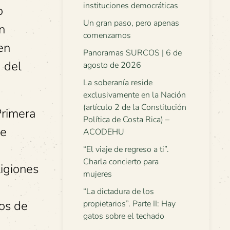
instituciones democráticas
o
Un gran paso, pero apenas
n
comenzamos
en
Panoramas SURCOS | 6 de
a del
agosto de 2026
La soberanía reside
exclusivamente en la Nación
(artículo 2 de la Constitución
Primera
Política de Costa Rica) –
re
ACODEHU
“El viaje de regreso a ti”.
Charla concierto para
ligiones
mujeres
“La dictadura de los
pos de
propietarios”. Parte II: Hay
gatos sobre el techado