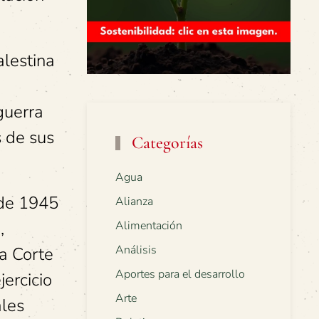
alestina
guerra
s de sus
Categorías
Agua
 de 1945
Alianza
,
Alimentación
Análisis
a Corte
Aportes para el desarrollo
jercicio
Arte
ales