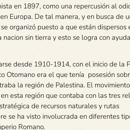
nista en 1897, como una repercusión al odi
s en Europa. De tal manera, y en busca de u
ía se organizó puesto a que están dispersos 
 nacion sin tierra y esto se logra con ayud
arse desde 1910-1914, con el inicio de la 
co Otomano era el que tenía posesión sob
raba la región de Palestina. El movimiento
e en esta región que contaba con las tres re
tratégica de recursos naturales y rutas
re se ha visto involucrada en diferentes ti
Imperio Romano.