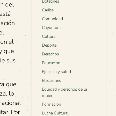
Boletines
ón del
Caribe
 está
Comunidad
lación
Coyuntura
el
Cultura
con el
Deporte
 y que
Derechos
de sus
Educación
Ejercicio y salud
Elecciones
ca que
Equidad y derechos de la
a, lo
mujer
nacional
Formación
tar. Por
Lucha Cultural