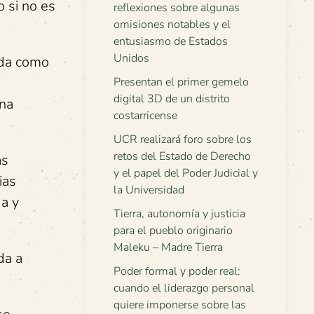
o si no es
reflexiones sobre algunas
omisiones notables y el
entusiasmo de Estados
Unidos
ida como
Presentan el primer gemelo
digital 3D de un distrito
una
costarricense
UCR realizará foro sobre los
retos del Estado de Derecho
as
y el papel del Poder Judicial y
ias
la Universidad
da y
Tierra, autonomía y justicia
para el pueblo originario
Maleku – Madre Tierra
da a
Poder formal y poder real:
cuando el liderazgo personal
quiere imponerse sobre las