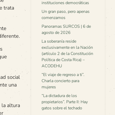
se
instituciones democráticas
e trata
Un gran paso, pero apenas
comenzamos
Panoramas SURCOS | 6 de
nte
agosto de 2026
iferente.
La soberanía reside
exclusivamente en la Nación
es
(artículo 2 de la Constitución
que
Política de Costa Rica) –
ACODEHU
“El viaje de regreso a ti”.
dad social
Charla concierto para
ente una
mujeres
“La dictadura de los
propietarios”. Parte II: Hay
 la altura
gatos sobre el techado
er