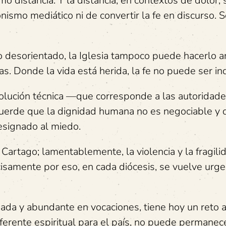
o distancia. Y la distancia, en contextos de dolor, 
ismo mediático ni de convertir la fe en discurso. S
lo desorientado, la Iglesia tampoco puede hacerlo a
. Donde la vida está herida, la fe no puede ser ind
solución técnica —que corresponde a las autoridad
uerde que la dignidad humana no es negociable y 
resignado al miedo.
Cartago; lamentablemente, la violencia y la fragili
cisamente por eso, en cada diócesis, se vuelve urg
gada y abundante en vocaciones, tiene hoy un reto a
ferente espiritual para el país, no puede permanec