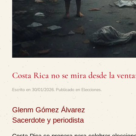
Costa Rica no se mira desde la vent
Escrito en
30/01/2026
. Publicado en
Elecciones
.
Glenm Gómez Álvarez
Sacerdote y periodista