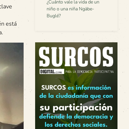
¿Cuánto vale la vida de un
clave
niño o una niña Ngäbe-
Buglé?
én está
a.