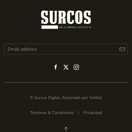
© Surcos Digital. Accionado por
Yohiful
.
Términos & Condiciones
|
Privacidad