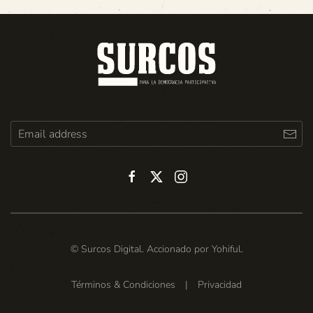
© Surcos Digital. Accionado por
Yohiful
.
Términos & Condiciones
|
Privacidad