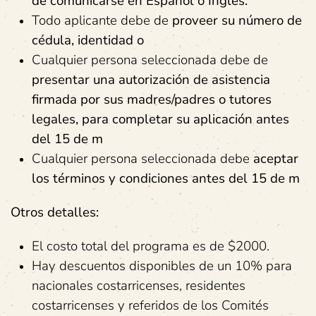
de
comunicarse
en
Español
o
Inglés
.
Todo aplicante debe de
proveer
su
número
de
cédula,
identidad
o
Cualquier persona seleccionada debe de
presentar
una
autorización
de
asistencia
firmada
por
sus
madres/padres
o
tutores
legales,
para
completar
su
aplicación
antes
del
15
de
m
Cualquier persona seleccionada debe
aceptar
los
términos
y
condiciones
antes
del
15
de
m
Otros detalles:
El costo total del programa es de $2000.
Hay descuentos disponibles de un 10% para
nacionales costarricenses, residentes
costarricenses y referidos de los Comités