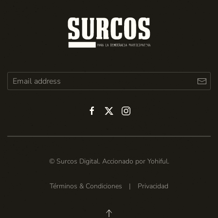
© Surcos Digital. Accionado por
Yohiful
.
Términos & Condiciones
|
Privacidad