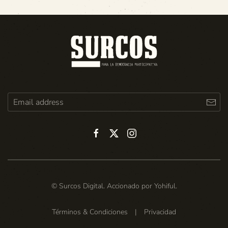
© Surcos Digital. Accionado por
Yohiful
.
Términos & Condiciones
|
Privacidad