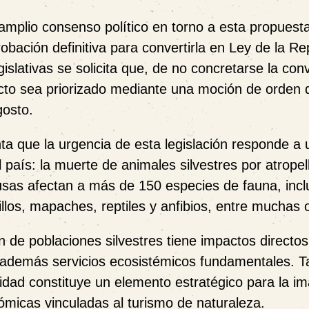
amplio consenso político en torno a esta propuest
bación definitiva para convertirla en Ley de la Re
slativas se solicita que, de no concretarse la con
yecto sea priorizado mediante una moción de orden 
gosto.
a que la urgencia de esta legislación responde a 
aís: la muerte de animales silvestres por atropel
usas afectan a más de 150 especies de fauna, inc
los, mapaches, reptiles y anfibios, entre muchas o
 de poblaciones silvestres tiene impactos directo
o además servicios ecosistémicos fundamentales. 
sidad constituye un elemento estratégico para la i
nómicas vinculadas al turismo de naturaleza.