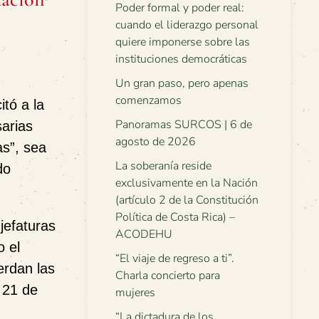
Poder formal y poder real:
cuando el liderazgo personal
quiere imponerse sobre las
instituciones democráticas
Un gran paso, pero apenas
comenzamos
tó a la
Panoramas SURCOS | 6 de
sarias
agosto de 2026
as”
, sea
La soberanía reside
do
exclusivamente en la Nación
(artículo 2 de la Constitución
Política de Costa Rica) –
 jefaturas
ACODEHU
o el
“El viaje de regreso a ti”.
erdan las
Charla concierto para
 21 de
mujeres
“La dictadura de los