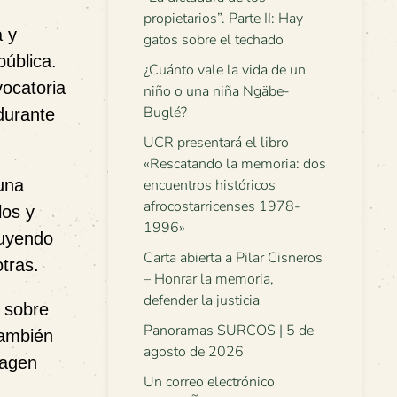
propietarios”. Parte II: Hay
a y
gatos sobre el techado
pública.
¿Cuánto vale la vida de un
vocatoria
niño o una niña Ngäbe-
Buglé?
durante
UCR presentará el libro
«Rescatando la memoria: dos
una
encuentros históricos
afrocostarricenses 1978-
los y
1996»
luyendo
Carta abierta a Pilar Cisneros
tras.
– Honrar la memoria,
defender la justicia
s sobre
Panoramas SURCOS | 5 de
También
agosto de 2026
magen
Un correo electrónico