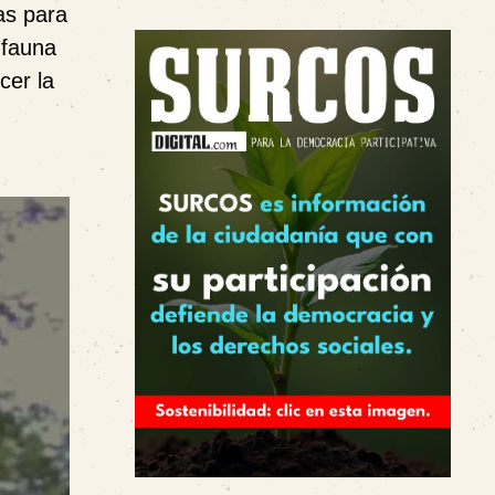
as para
 fauna
cer la