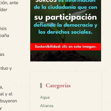
ión, ante
íder
isis
mpaña
das
rduo y
Categorías
a,
l y el
Agua
ribuyeron
Alianza
y