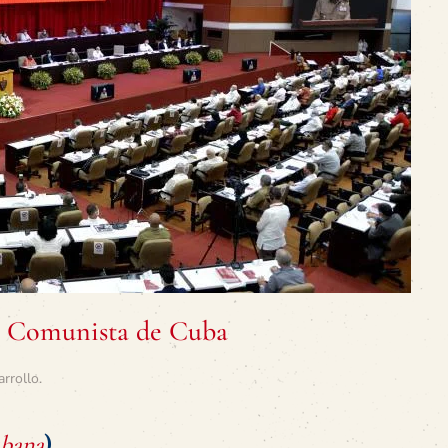
do Comunista de Cuba
arrollo
.
ubana
)