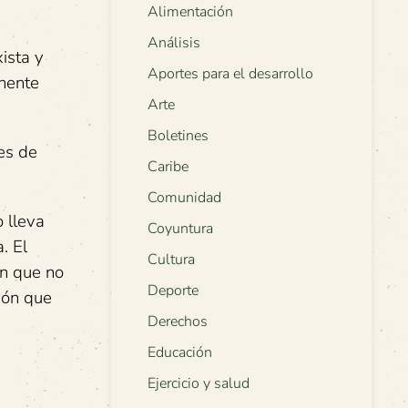
Alimentación
Análisis
xista y
Aportes para el desarrollo
anente
Arte
Boletines
les de
Caribe
Comunidad
o lleva
Coyuntura
. El
Cultura
ón que no
Deporte
ión que
Derechos
Educación
Ejercicio y salud