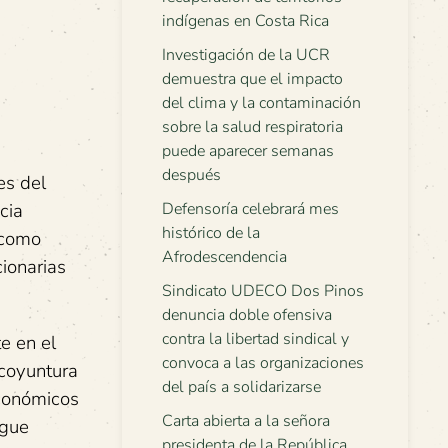
indígenas en Costa Rica
Investigación de la UCR
demuestra que el impacto
del clima y la contaminación
sobre la salud respiratoria
puede aparecer semanas
después
es del
cia
Defensoría celebrará mes
histórico de la
 como
Afrodescendencia
cionarias
Sindicato UDECO Dos Pinos
denuncia doble ofensiva
contra la libertad sindical y
e en el
convoca a las organizaciones
 coyuntura
del país a solidarizarse
económicos
Carta abierta a la señora
igue
presidenta de la República