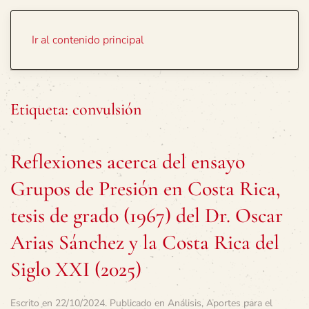
Portada
Temas
Ir al contenido principal
Etiqueta:
convulsión
Reflexiones acerca del ensayo
Grupos de Presión en Costa Rica,
tesis de grado (1967) del Dr. Oscar
Arias Sánchez y la Costa Rica del
Siglo XXI (2025)
Escrito en
22/10/2024
. Publicado en
Análisis
,
Aportes para el