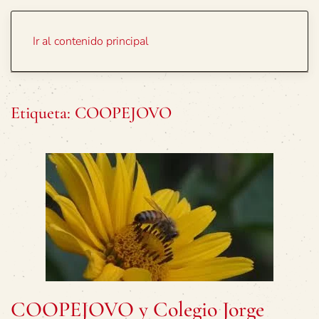
Portada
Temas
Ir al contenido principal
Etiqueta:
COOPEJOVO
COOPEJOVO y Colegio Jorge