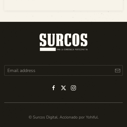
© Surcos Digital. Accionado por
Yohiful
.