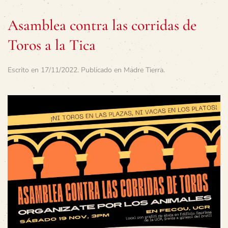
Asamblea contra las corridas de
Toros a la Tica
Escrito en
17/11/2022
. Publicado en
Madre Tierra
.