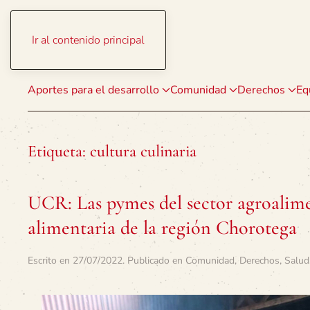
Ir al contenido principal
Aportes para el desarrollo
Comunidad
Derechos
Eq
Etiqueta:
cultura culinaria
UCR: Las pymes del sector agroalime
alimentaria de la región Chorotega
Escrito en
27/07/2022
. Publicado en
Comunidad
,
Derechos
,
Salud