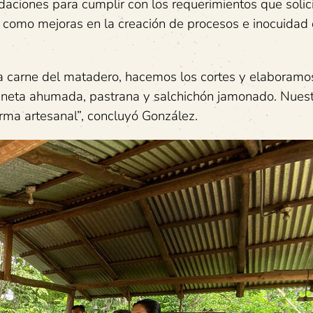
aciones para cumplir con los requerimientos que solici
sí como mejoras en la creación de procesos e inocuidad 
a carne del matadero, hacemos los cortes y elaboramo
cineta ahumada, pastrana y salchichón jamonado. Nues
rma artesanal”, concluyó González.