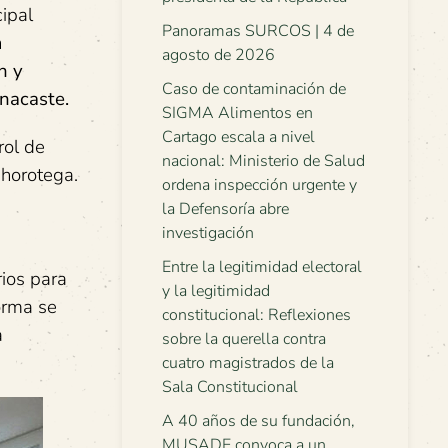
ipal
Panoramas SURCOS | 4 de
n
agosto de 2026
n y
Caso de contaminación de
anacaste.
SIGMA Alimentos en
Cartago escala a nivel
rol de
nacional: Ministerio de Salud
Chorotega.
ordena inspección urgente y
la Defensoría abre
investigación
Entre la legitimidad electoral
ios para
y la legitimidad
orma se
constitucional: Reflexiones
a
sobre la querella contra
cuatro magistrados de la
Sala Constitucional
A 40 años de su fundación,
MUSADE convoca a un