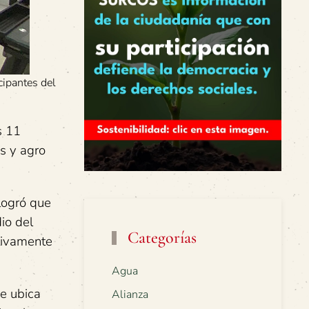
cipantes del
s 11
os y agro
 logró que
io del
Categorías
tivamente
Agua
se ubica
Alianza