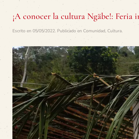
¡A conocer la cultura Ngäbe!: Feria
Escrito en
05/05/2022
. Publicado en
Comunidad
,
Cultura
.