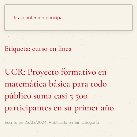
Portada
Temas
Ir al contenido principal
Etiqueta:
curso en linea
UCR: Proyecto formativo en
matemática básica para todo
público suma casi 5 500
participantes en su primer año
Escrito en
23/02/2024
. Publicado en
Sin categoría
.