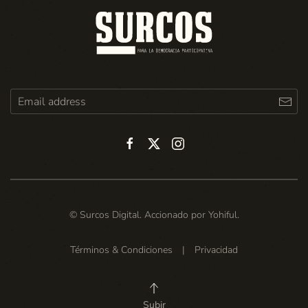
© Surcos Digital. Accionado por
Yohiful
.
Términos & Condiciones
|
Privacidad
Subir