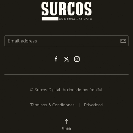
© Surcos Digital. Accionado por
Yohiful
.
Términos & Condiciones
|
Privacidad
Subir