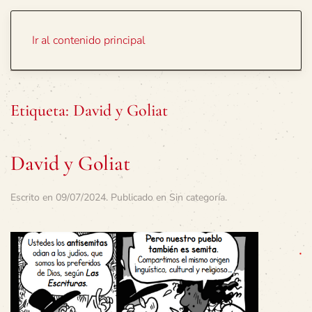
Portada
Temas
Ir al contenido principal
Etiqueta:
David y Goliat
David y Goliat
Escrito en
09/07/2024
. Publicado en
Sin categoría
.