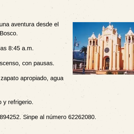
una aventura desde el
 Bosco.
 las 8:45 a.m.
escenso, con pausas.
 zapato apropiado, agua
y refrigerio.
 71894252. Sinpe al número 62262080.