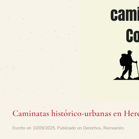
Caminatas histórico-urbanas en Her
Escrito en
10/09/2025
. Publicado en
Derechos
,
Recreación
.