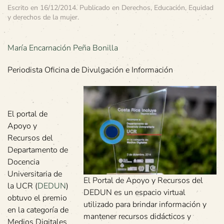
Escrito en
16/12/2014
. Publicado en
Derechos
,
Educación
,
Equidad
y derechos de la mujer
.
María Encarnación Peña Bonilla
Periodista Oficina de Divulgación e Información
El portal de
Apoyo y
Recursos del
Departamento de
Docencia
Universitaria de
El Portal de Apoyo y Recursos del
la UCR (
DEDUN
)
DEDUN es un espacio virtual
obtuvo el premio
utilizado para brindar información y
en la categoría de
mantener recursos didácticos y
Medios Digitales