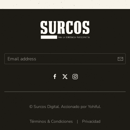
© Surcos Digital. Accionado por
Yohiful
.
Términos & Condiciones
|
Privacidad