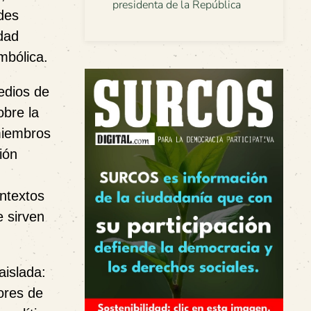
presidenta de la República
ades
idad
mbólica.
edios de
obre la
miembros
ión
ontextos
e sirven
aislada:
dores de