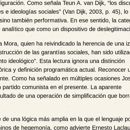
iguración. Como señala Teun A. van Dijk, “los disc
s e ideologías sociales” (Van Dijk, 2003, p. 45), lo
 sino también performativa. En ese sentido, la cate
alítico que como un dispositivo de deslegitimac
a Mora, quien ha reivindicado la herencia de una i
trucción de las garantías sociales, han sido utiliz
to ideológico”. Esta lectura ignora una distinción
tórica y definición programática actual. Reconocer 
amente. Como ha señalado en múltiples ocasiones Jo
un partido comunista en el presente. La aparente
sultado de una operación de simplificación que bor
de una lógica más amplia en la que el lenguaje pol
rminos de hegemonía, como advierte Ernesto Laclau,