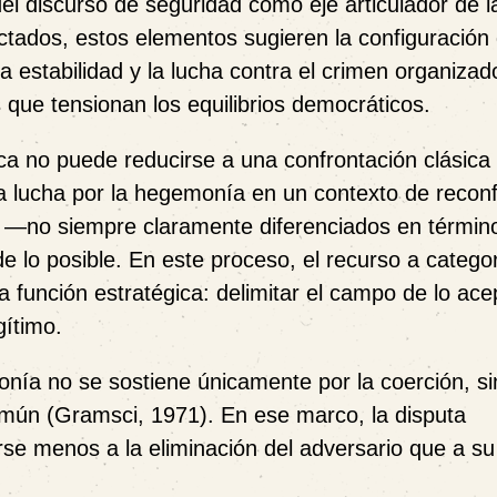
del discurso de seguridad como eje articulador de la
ectados, estos elementos sugieren la configuración
 la estabilidad y la lucha contra el crimen organizad
que tensionan los equilibrios democráticos.
ica no puede reducirse a una confrontación clásica
na lucha por la hegemonía en un contexto de reconf
es —no siempre claramente diferenciados en términ
de lo posible. En este proceso, el recurso a catego
función estratégica: delimitar el campo de lo ace
gítimo.
ía no se sostiene únicamente por la coerción, si
omún (Gramsci, 1971). En ese marco, la disputa
se menos a la eliminación del adversario que a su