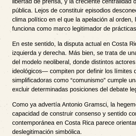
libertad de prensa, y la creciente centralidad 
pública. Lejos de constituir episodios descon
clima político en el que la apelación al orden,
funciona como marco legitimador de prácticas 
En este sentido, la disputa actual en Costa R
izquierda y derecha. Más bien, se trata de u
del modelo neoliberal, donde distintos actor
ideológicos— compiten por definir los límites 
simplificadoras como “comunismo” cumple una 
excluir determinadas posiciones del debate le
Como ya advertía Antonio Gramsci, la hegemon
capacidad de construir consenso y sentido c
contemporánea en Costa Rica parece orientar
deslegitimación simbólica.