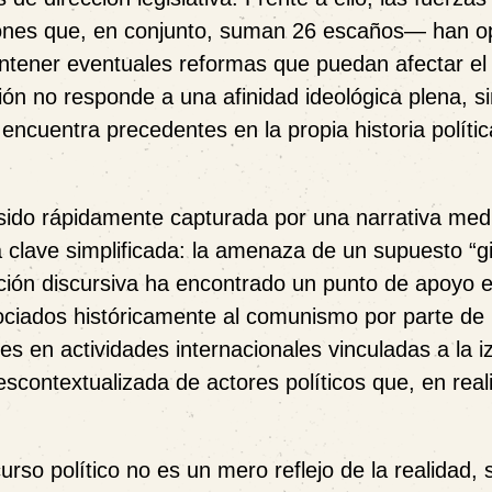
iones que, en conjunto, suman 26 escaños— han o
ontener eventuales reformas que puedan afectar el
ión no responde a una afinidad ideológica plena, s
e encuentra precedentes en la propia historia polític
 sido rápidamente capturada por una narrativa medi
clave simplificada: la amenaza de un supuesto “g
ración discursiva ha encontrado un punto de apoyo
ociados históricamente al comunismo por parte de
les en actividades internacionales vinculadas a la i
ontextualizada de actores políticos que, en real
curso político no es un mero reflejo de la realidad, 