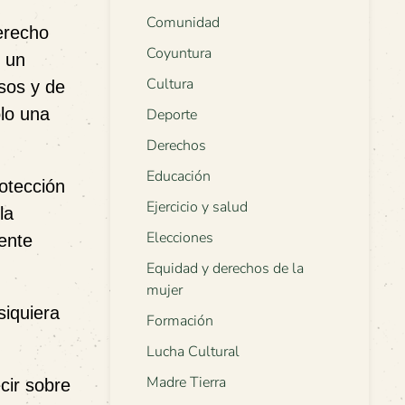
Comunidad
derecho
Coyuntura
e un
Cultura
osos y de
olo una
Deporte
Derechos
Educación
otección
Ejercicio y salud
la
Elecciones
mente
Equidad y derechos de la
mujer
siquiera
Formación
Lucha Cultural
Madre Tierra
cir sobre