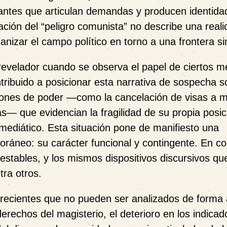
ficantes que articulan demandas y producen identid
cación del “peligro comunista” no describe una real
ganizar el campo político en torno a una frontera si
evelador cuando se observa el papel de ciertos m
ribuido a posicionar esta narrativa de sospecha s
cciones de poder —como la cancelación de visas a 
ras— que evidencian la fragilidad de su propia posic
 mediático. Esta situación pone de manifiesto una
oráneo: su carácter funcional y contingente. En c
 estables, y los mismos dispositivos discursivos qu
tra otros.
recientes que no pueden ser analizados de forma 
 derechos del magisterio, el deterioro en los indica