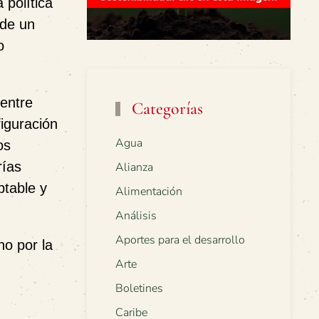
 política
 de un
o
 entre
Categorías
iguración
Agua
os
rías
Alianza
ptable y
Alimentación
Análisis
Aportes para el desarrollo
no por la
Arte
Boletines
Caribe