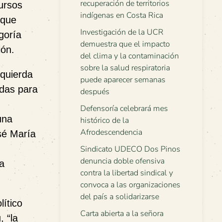
recuperación de territorios
ursos
indígenas en Costa Rica
 que
Investigación de la UCR
goría
demuestra que el impacto
ión.
del clima y la contaminación
sobre la salud respiratoria
zquierda
puede aparecer semanas
adas para
después
Defensoría celebrará mes
una
histórico de la
Afrodescendencia
sé María
Sindicato UDECO Dos Pinos
denuncia doble ofensiva
ra
contra la libertad sindical y
convoca a las organizaciones
del país a solidarizarse
ítico
Carta abierta a la señora
 “la