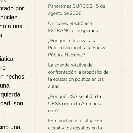
Panoramas SURCOS | 5 de
ptado por
agosto de 2026
 núcleo
Un correo electrónico
ino a una
EXTRAÑO e inesperado
a
¿Por qué militarizar a la
Policía Nacional, a la Fuerza
Pública Nacional?
ática
La agenda rotativa de
iro
confrontación: a propósito de
 en hechos
la educación política en las
 una
aulas
zquierda
¿Por qué USA se alió a la
idad, son
URSS contra la Alemania
nazi?
Foro analizará la situación
sino una
actual y los desafíos en la