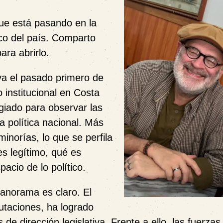
ue está pasando en la
ico del país. Comparto
ara abrirlo.
va el pasado primero de
 institucional en Costa
giado para observar las
a política nacional. Más
minorías, lo que se perfila
es legítimo, qué es
acio de lo político.
panorama es claro. El
utaciones, ha logrado
 de dirección legislativa. Frente a ello, las fuerzas