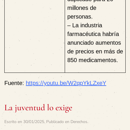
millones de
personas.
– La industria
farmacéutica habría
anunciado aumentos
de precios en más de
850 medicamentos.
Fuente:
https://youtu.be/W2qpYkLZxeY
La juventud lo exige
Escrito en
30/01/2025
. Publicado en
Derechos
.