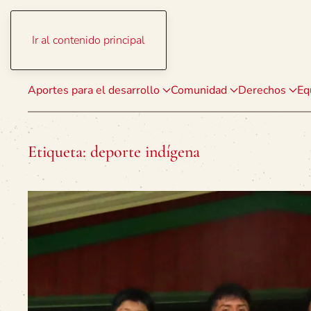
Ir al contenido principal
Aportes para el desarrollo
Comunidad
Derechos
Eq
Etiqueta:
deporte indígena