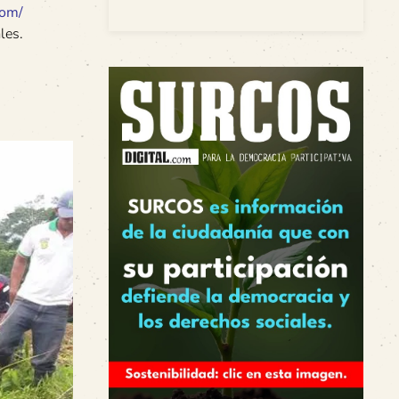
com/
les.