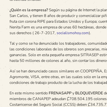
¿Quién es la empresa?
Según su página de Internet la pla
San Carlos, y tienen 8 años de producir y comercializar piñ
fruta con corona RIPE para Estados Unidos y Europa; cuent
Nenita Farm es una empresa de unas 60 hectáreas, donde 
sus derechos ( 26-7-2017,
socialismohoy.com
).
Tal y como se ha denunciado los trabajadores, comunidade
las condiciones laborales de los obreros son precarias, mi
ganancias. Solo en esta pequeña empresa SITRASEP estim
hasta 50 millones de colones al año, sin contar los diner
Así se han denunciado casos similares en COOPEPIÑA, Exp
Agromonte, VISA, entre otras, en las cuales solo en la e
condiciones de trabajo producto de la lucha de los trabaj
En este mismo sentido
FRENASAPP
y
BLOQUEVERDE
de
miembros de CANAPEP adeudan ₡708.504.195 colones a la
Costarricense del Seguro Social (CCSS) deben ₡34.735.7