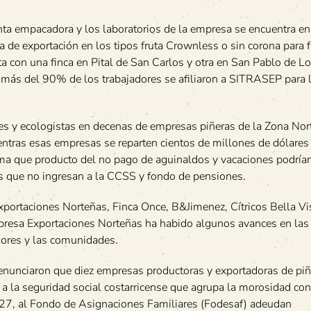
nta empacadora y los laboratorios de la empresa se encuentra en 
a de exportación en los tipos fruta Crownless o sin corona para f
a con una finca en Pital de San Carlos y otra en San Pablo de Lo
más del 90% de los trabajadores se afiliaron a SITRASEP para 
s y ecologistas en decenas de empresas piñeras de la Zona Nort
entras esas empresas se reparten cientos de millones de dólares
a que producto del no pago de aguinaldos y vacaciones podrían
os que no ingresan a la CCSS y fondo de pensiones.
ortaciones Norteñas, Finca Once, B&Jimenez, Cítricos Bella Vi
mpresa Exportaciones Norteñas ha habido algunos avances en las
adores y las comunidades.
nunciaron que diez empresas productoras y exportadoras de pi
 seguridad social costarricense que agrupa la morosidad con 
27, al Fondo de Asignaciones Familiares (Fodesaf) adeudan